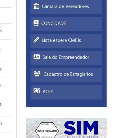
Câmara de Vereadores
CONCIDADE
25
Lista espera CMEIs
5
Sala do Empreendedor
25
Cadastro de Estagiários
5
ACEP
25
25